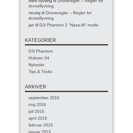
niels nyvang
til
Droneregler – Regler for
droneflyvning
nicolaj
til
Droneregler – Regler for
droneflyvning
jan
til
DJI Phantom 2 “Naza-M” mode
KATEGORIER
DJI Phantom
Hubsan X4
Nyheder
Tips & Tricks
ARKIVER
september 2016
maj 2016
juli 2015
april 2015
februar 2015
januar 2015